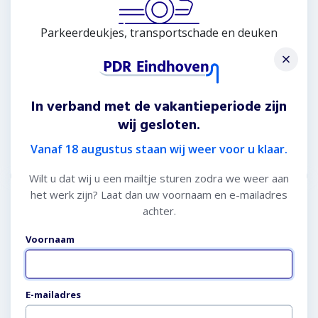
Parkeerdeukjes, transportschade en deuken
door een openslaand portier laten repareren.
In verband met de vakantieperiode zijn
wij gesloten.
Meer informatie
Vanaf 18 augustus staan wij weer voor u klaar.
Wilt u dat wij u een mailtje sturen zodra we weer aan
het werk zijn? Laat dan uw voornaam en e-mailadres
Hagelschade reparatie
achter.
Voornaam
Website (niet invullen)
E-mailadres