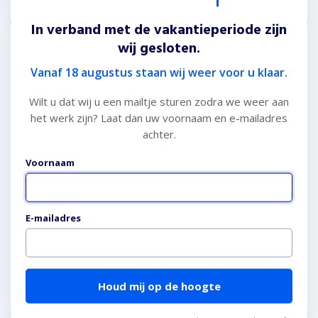
In verband met de vakantieperiode zijn
wij gesloten.
Hagelschade reparatie
Vanaf 18 augustus staan wij weer voor u klaar.
Wilt u dat wij u een mailtje sturen zodra we weer aan
het werk zijn? Laat dan uw voornaam en e-mailadres
achter.
Voornaam
Website (niet invullen)
Of het nu gaat om 50 of om 500 deukjes, onze
methode garandeert 100% herstel.
E-mailadres
Meer informatie
Houd mij op de hoogte