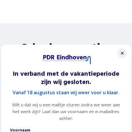
Schadereparaties
Hagelschade reparatie
In verband met de vakantieperiode
zijn wij gesloten.
Vanaf 18 augustus staan wij weer voor u klaar.
Wilt u dat wij u een mailtje sturen zodra we weer aan
het werk zijn? Laat dan uw voornaam en e-mailadres
achter.
Of het nu gaat om 50 of om 500 deukjes, onze
methode garandeert 100% herstel.
Voornaam