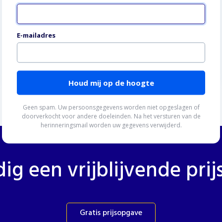
Website (niet invullen)
E-mailadres
Meer informatie
Houd mij op de hoogte
Geen spam. Uw persoonsgegevens worden niet opgeslagen of
doorverkocht voor andere doeleinden. Na het versturen van de
herinneringsmail worden uw gegevens verwijderd.
g een vrijblijvende pri
Gratis prijsopgave